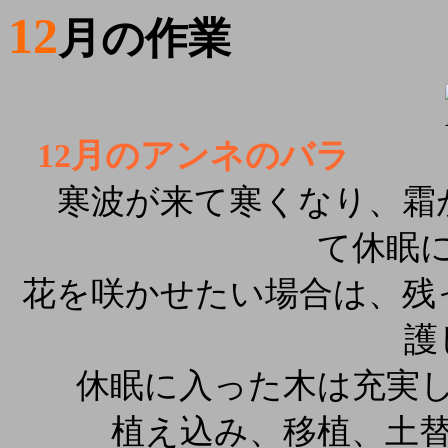
12
月の作業
12
月のアンネのバラ
寒波が来て寒くなり、霜
て休眠
花を咲かせたい場合は、残
護
休眠に入った木は充実し
植え込み、移植、土