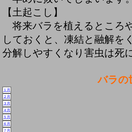
【土起こし】
将来バラを植えるところや
しておくと、凍結と融解を
分解しやすくなり害虫は死
バラの
１月
２月
３月
４月
５月
６月
７月