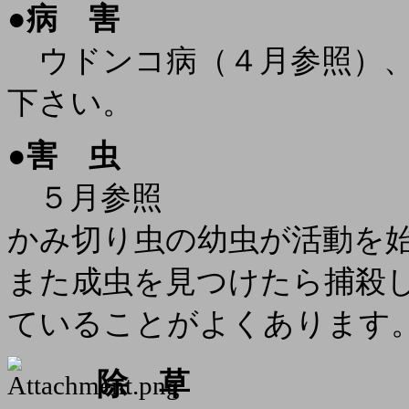
●
病 害
ウドンコ病（４月参照）、
下さい。
●
害 虫
５月参照
かみ切り虫の幼虫が活動を
また成虫を見つけたら捕殺
ていることがよくあります
除 草