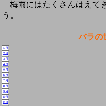
梅雨にはたくさんはえてき
う。
バラの
１月
２月
３月
４月
５月
６月
７月
８月
９月
10月
11月