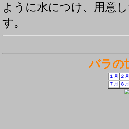
ように水につけ、用意し
す。
バラの
１月
２
７月
８