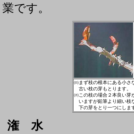
業です。
㈰まず枝の根本にある小さ
古い枝の芽もとります。
㈪この枝の場合２本良い芽
いますが鉛筆より細い枝
下の芽をとり一つにしま
潅 水