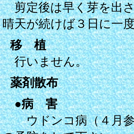
剪定後は早く芽を出さ
晴天が続けば３日に一
移 植
行いません。
薬剤散布
●
病 害
ウドンコ病（４月参照