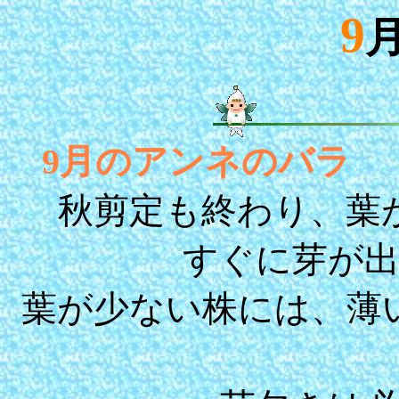
9
9月のアンネのバラ
秋剪定も終わり、葉が
すぐに芽が
葉が少ない株には、薄