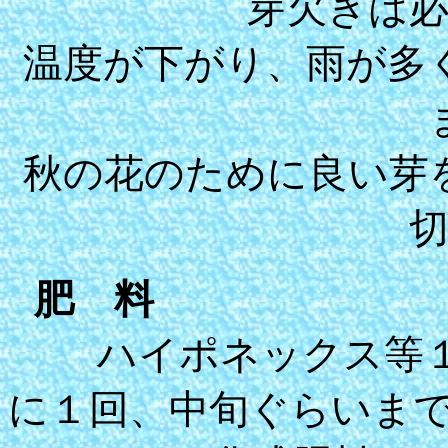
芽欠きは
温度が下がり、雨が多
秋の花のために良い芽
肥 料
ハイポネックス等１
に１回、中旬ぐらいま