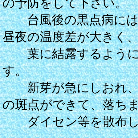
の予防をして下さい。
台風後の黒点病には
昼夜の温度差が大きく
葉に結露するように
す。
新芽が急にしおれ、
の斑点ができて、落ち
ダイセン等を散布し