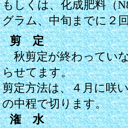
もしくは、化成肥料（N8,
グラム、中旬までに２
剪 定
秋剪定が終わっていな
らせてます。
剪定方法は、４月に咲
の中程で切ります。
潅 水