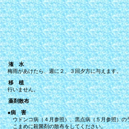
潅 水
梅雨があけたら、週に２、３回夕方に与えます。
移 植
行いません。
薬剤散布
●
病 害
ウドンコ病（４月参照）、黒点病（５月参照）の
こまめに殺菌剤の散布をしてください。