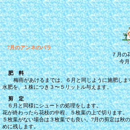
7月のアンネのバラ
７月の花
今月
肥 料
梅雨があけるまでは、６月と同じように施肥しま
水肥を、１株につき３〜５リットル与えます。
剪 定
６月と同様にシュートの処理をします。
花が終わったら花枝の中程、５枚葉の上で切ります。
５枚葉がない場合は３枚葉でも良い。7月の剪定は秋
めに残します。